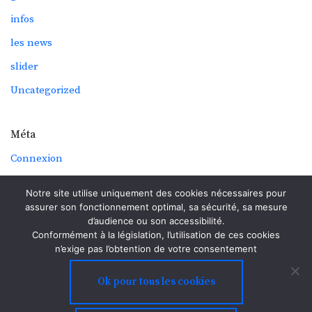
infos
les news
slider
Uncategorized
Méta
Connexion
Flux des publications
Notre site utilise uniquement des cookies nécessaires pour
Flux des commentaires
assurer son fonctionnement optimal, sa sécurité, sa mesure
d’audience ou son accessibilité.
Site de WordPress-FR
Conformément à la législation, l’utilisation de ces cookies
n’exige pas l’obtention de votre consentement
Ok pour tous les cookies
@lepredelagirouette.fr