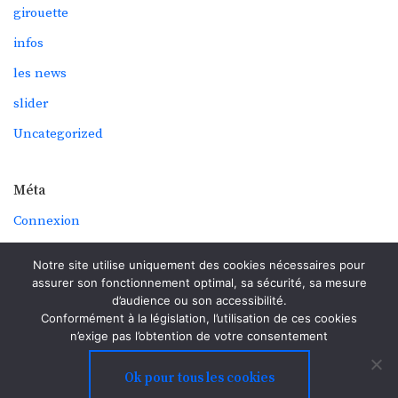
girouette
infos
les news
slider
Uncategorized
Méta
Connexion
Flux des publications
Notre site utilise uniquement des cookies nécessaires pour
Flux des commentaires
assurer son fonctionnement optimal, sa sécurité, sa mesure
d’audience ou son accessibilité.
Site de WordPress-FR
Conformément à la législation, l’utilisation de ces cookies
n’exige pas l’obtention de votre consentement
Ok pour tous les cookies