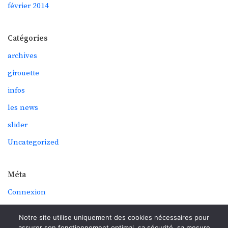
février 2014
Catégories
archives
girouette
infos
les news
slider
Uncategorized
Méta
Connexion
Flux des publications
Notre site utilise uniquement des cookies nécessaires pour
Flux des commentaires
assurer son fonctionnement optimal, sa sécurité, sa mesure