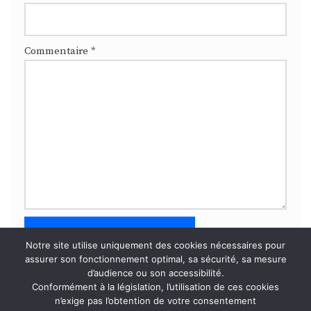
Commentaire
*
Notre site utilise uniquement des cookies nécessaires pour
assurer son fonctionnement optimal, sa sécurité, sa mesure
d’audience ou son accessibilité.
Ce site utilise Akismet pour réduire les indésirables.
En
Conformément à la législation, l’utilisation de ces cookies
savoir plus sur la façon dont les données de vos
n’exige pas l’obtention de votre consentement