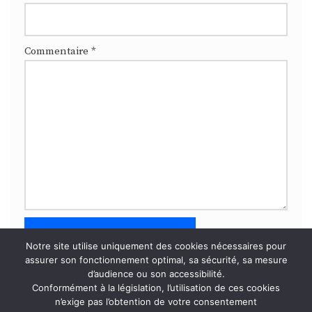
Commentaire
*
Notre site utilise uniquement des cookies nécessaires pour
assurer son fonctionnement optimal, sa sécurité, sa mesure
d’audience ou son accessibilité.
Ce site utilise Akismet pour réduire les indésirables.
En
Conformément à la législation, l’utilisation de ces cookies
savoir plus sur la façon dont les données de vos
n’exige pas l’obtention de votre consentement