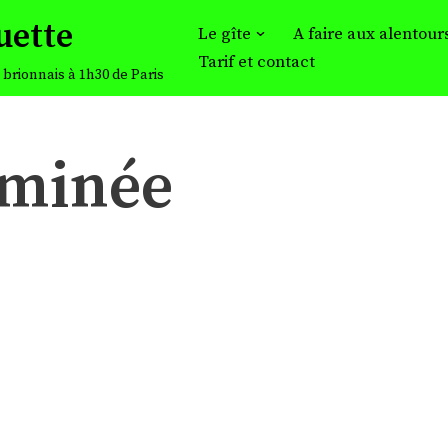
uette
Le gîte
A faire aux alentour
Tarif et contact
brionnais à 1h30 de Paris
minée